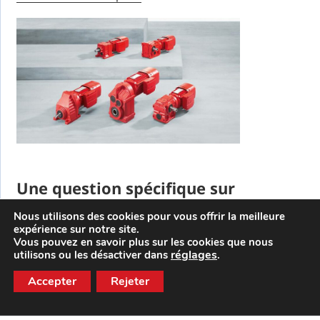
Une question spécifique sur
les moto-réducteurs ?
Nous utilisons des cookies pour vous offrir la meilleure
expérience sur notre site.
Vous pouvez en savoir plus sur les cookies que nous
Besoin d’aide concernant le choix ou les
réglages
utilisons ou les désactiver dans
.
spécificités de votre moto-réducteur​.
Accepter
Rejeter
Contactez-nous