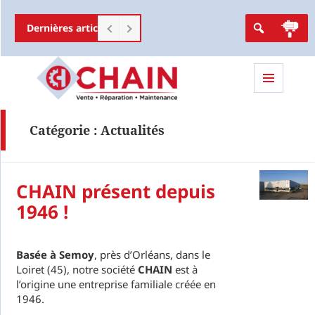
Dernières articles
Pour améliorer la fiabilité de vos mac
Menu
et
Catégorie :
Actualités
widgets
CHAIN présent depuis
1946 !
Basée à Semoy
, près d’Orléans, dans le
Loiret (45), notre société
CHAIN
est à
l’origine une entreprise familiale créée en
1946.