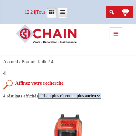
12
|
24
|
Tous
Menu
et
widgets
Accueil
/ Produit Taille / 4
4
Trié
4 résultats affichés
du
plus
Marques
récent
au
SEW USOCOME
(4)
plus
ancien
Caractéristiques