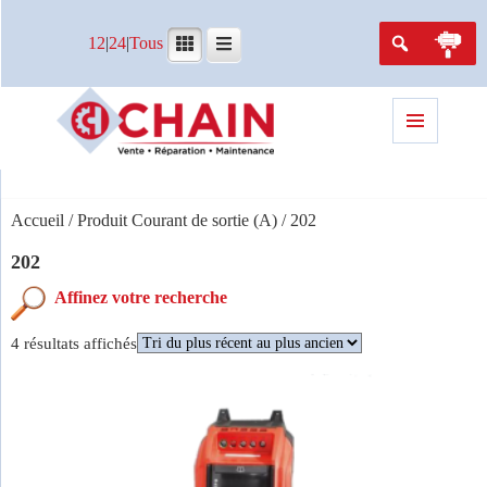
12
|
24
|
Tous
Menu
et
widgets
Accueil
/ Produit Courant de sortie (A) / 202
202
Trié
4 résultats affichés
du
plus
Marques
récent
au
SEW USOCOME
(4)
plus
ancien
Caractéristiques